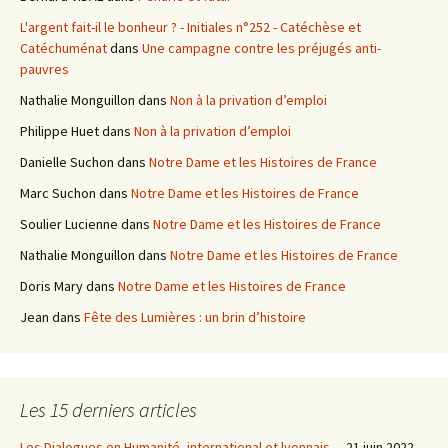
h
L'argent fait-il le bonheur ? - Initiales n°252 - Catéchèse et
e
Catéchuménat
dans
Une campagne contre les préjugés anti-
r
pauvres
:
Nathalie Monguillon
dans
Non à la privation d’emploi
Philippe Huet
dans
Non à la privation d’emploi
Danielle Suchon
dans
Notre Dame et les Histoires de France
Marc Suchon
dans
Notre Dame et les Histoires de France
Soulier Lucienne
dans
Notre Dame et les Histoires de France
Nathalie Monguillon
dans
Notre Dame et les Histoires de France
Doris Mary
dans
Notre Dame et les Histoires de France
Jean
dans
Fête des Lumières : un brin d’histoire
Les 15 derniers articles
Les Dialogues en Humanité, international et lyonnais…
21 juin 2022