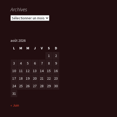
Archives
A
r
c
h
i
août 2026
v
L
M
M
J
V
S
D
e
1
2
s
3
4
5
6
7
8
9
10
11
12
13
14
15
16
17
18
19
20
21
22
23
24
25
26
27
28
29
30
31
« Juin