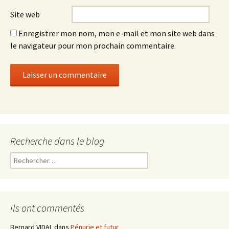
Site web
Enregistrer mon nom, mon e-mail et mon site web dans
le navigateur pour mon prochain commentaire.
Recherche dans le blog
R
e
c
h
e
Ils ont commentés
r
c
Bernard VIDAL
dans
Pénurie et futur