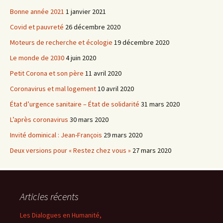
Bonne année 2021
1 janvier 2021
Covid et pauvreté
26 décembre 2020
Moteurs de recherche et écologie
19 décembre 2020
Le monde de 2030
4 juin 2020
Petit Corona et son père
11 avril 2020
Coronavirus et mal logement
10 avril 2020
État d’urgence sanitaire – État de solidarité
31 mars 2020
L’après coronavirus
30 mars 2020
Invité dominical : Jean-François
29 mars 2020
Deux versions pour « Restez chez vous »
27 mars 2020
Articles récents
Les Dialogues en Humanité,