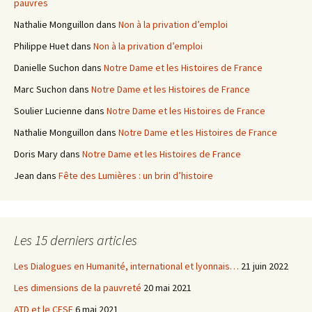
pauvres
:
Nathalie Monguillon
dans
Non à la privation d’emploi
Philippe Huet
dans
Non à la privation d’emploi
Danielle Suchon
dans
Notre Dame et les Histoires de France
Marc Suchon
dans
Notre Dame et les Histoires de France
Soulier Lucienne
dans
Notre Dame et les Histoires de France
Nathalie Monguillon
dans
Notre Dame et les Histoires de France
Doris Mary
dans
Notre Dame et les Histoires de France
Jean
dans
Fête des Lumières : un brin d’histoire
Les 15 derniers articles
Les Dialogues en Humanité, international et lyonnais…
21 juin 2022
Les dimensions de la pauvreté
20 mai 2021
ATD et le CESE
6 mai 2021