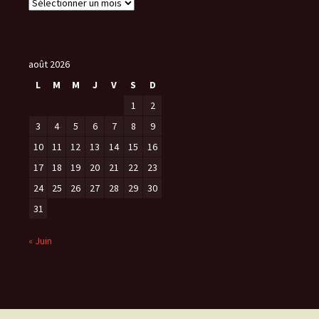
A
r
c
h
i
août 2026
v
L
M
M
J
V
S
D
e
1
2
s
3
4
5
6
7
8
9
10
11
12
13
14
15
16
17
18
19
20
21
22
23
24
25
26
27
28
29
30
31
« Juin