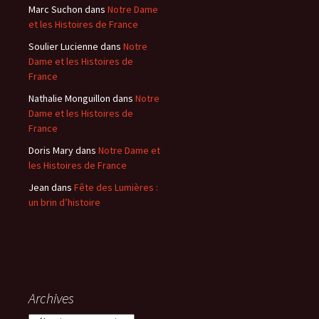
Marc Suchon
dans
Notre Dame
et les Histoires de France
Soulier Lucienne
dans
Notre
Dame et les Histoires de
France
Nathalie Monguillon
dans
Notre
Dame et les Histoires de
France
Doris Mary
dans
Notre Dame et
les Histoires de France
Jean
dans
Fête des Lumières :
un brin d’histoire
Archives