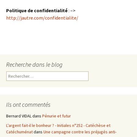
Politique de confidentialité
: –>
http://jautre.com/confidentialite/
Recherche dans le blog
R
e
c
h
e
Ils ont commentés
r
c
Bernard VIDAL
dans
Pénurie et futur
h
L'argent fait-il le bonheur ? - Initiales n°252 - Catéchèse et
e
Catéchuménat
dans
Une campagne contre les préjugés anti-
r