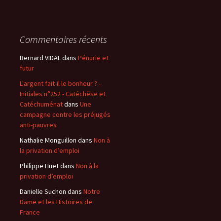
Commentaires récents
Bernard VIDAL
dans
Pénurie et
futur
L'argent fait-il le bonheur ? -
Initiales n°252 - Catéchèse et
Catéchuménat
dans
Une
campagne contre les préjugés
anti-pauvres
Nathalie Monguillon
dans
Non à
la privation d’emploi
Philippe Huet
dans
Non à la
privation d’emploi
Danielle Suchon
dans
Notre
Dame et les Histoires de
France