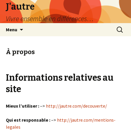
J'autre
Vivre ensemble en différences…
Aller
Recherc
Menu
au
contenu
principal
À propos
Informations relatives au
site
Mieux l’utiliser :
–>
http://jautre.com/decouverte/
Qui est responsable :
–>
http://jautre.com/mentions-
legales