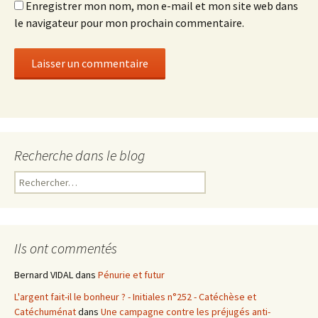
Enregistrer mon nom, mon e-mail et mon site web dans
le navigateur pour mon prochain commentaire.
Recherche dans le blog
R
e
c
h
e
Ils ont commentés
r
c
Bernard VIDAL
dans
Pénurie et futur
h
L'argent fait-il le bonheur ? - Initiales n°252 - Catéchèse et
e
Catéchuménat
dans
Une campagne contre les préjugés anti-
r