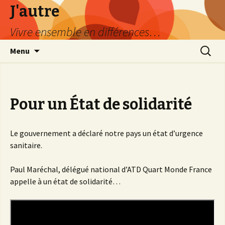
J'autre
Vivre ensemble en différences…
Aller
Recherc
Menu
au
contenu
principal
Pour un État de solidarité
Le gouvernement a déclaré notre pays un état d’urgence
sanitaire.
Paul Maréchal, délégué national d’ATD Quart Monde France
appelle à un état de solidarité…