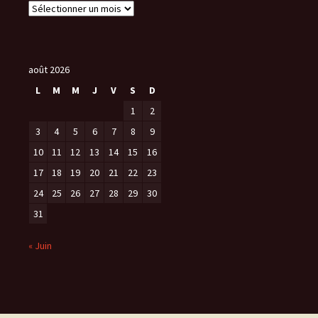
A
r
c
h
i
août 2026
v
L
M
M
J
V
S
D
e
1
2
s
3
4
5
6
7
8
9
10
11
12
13
14
15
16
17
18
19
20
21
22
23
24
25
26
27
28
29
30
31
« Juin