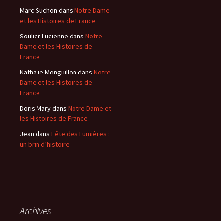
Marc Suchon
dans
Notre Dame
et les Histoires de France
Soulier Lucienne
dans
Notre
Dame et les Histoires de
France
Nathalie Monguillon
dans
Notre
Dame et les Histoires de
France
Doris Mary
dans
Notre Dame et
les Histoires de France
Jean
dans
Fête des Lumières :
un brin d’histoire
Archives