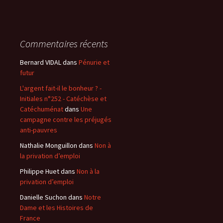
Commentaires récents
Bernard VIDAL
dans
Pénurie et
futur
L'argent fait-il le bonheur ? -
Initiales n°252 - Catéchèse et
Catéchuménat
dans
Une
campagne contre les préjugés
anti-pauvres
Nathalie Monguillon
dans
Non à
la privation d’emploi
Philippe Huet
dans
Non à la
privation d’emploi
Danielle Suchon
dans
Notre
Dame et les Histoires de
France