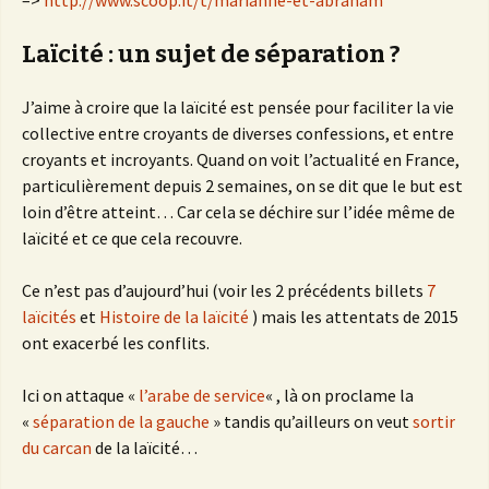
–>
http://www.scoop.it/t/marianne-et-abraham
Laïcité : un sujet de séparation ?
J’aime à croire que la laïcité est pensée pour faciliter la vie
collective entre croyants de diverses confessions, et entre
croyants et incroyants. Quand on voit l’actualité en France,
particulièrement depuis 2 semaines, on se dit que le but est
loin d’être atteint… Car cela se déchire sur l’idée même de
laïcité et ce que cela recouvre.
Ce n’est pas d’aujourd’hui (voir les 2 précédents billets
7
laïcités
et
Histoire de la laïcité
) mais les attentats de 2015
ont exacerbé les conflits.
Ici on attaque «
l’arabe de service
« , là on proclame la
«
séparation de la gauche
» tandis qu’ailleurs on veut
sortir
du carcan
de la laïcité…