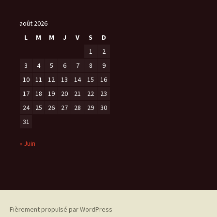
c
h
i
août 2026
v
L
M
M
J
V
S
D
e
1
2
s
3
4
5
6
7
8
9
10
11
12
13
14
15
16
17
18
19
20
21
22
23
24
25
26
27
28
29
30
31
« Juin
Fièrement propulsé par WordPress