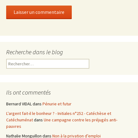
Recherche dans le blog
R
e
c
h
e
Ils ont commentés
r
c
Bernard VIDAL
dans
Pénurie et futur
h
L'argent fait-il le bonheur ? - Initiales n°252 - Catéchèse et
e
Catéchuménat
dans
Une campagne contre les préjugés anti-
r
pauvres
:
Nathalie Monguillon
dans
Non à la privation d’emploi