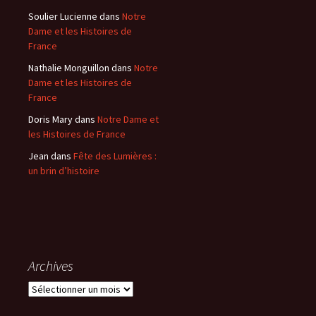
Soulier Lucienne
dans
Notre
Dame et les Histoires de
France
Nathalie Monguillon
dans
Notre
Dame et les Histoires de
France
Doris Mary
dans
Notre Dame et
les Histoires de France
Jean
dans
Fête des Lumières :
un brin d’histoire
Archives
A
r