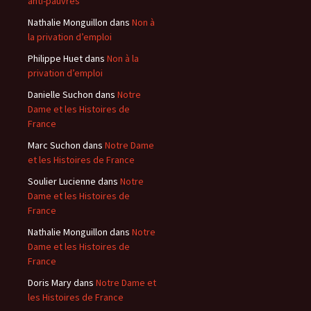
anti-pauvres
Nathalie Monguillon
dans
Non à
la privation d’emploi
Philippe Huet
dans
Non à la
privation d’emploi
Danielle Suchon
dans
Notre
Dame et les Histoires de
France
Marc Suchon
dans
Notre Dame
et les Histoires de France
Soulier Lucienne
dans
Notre
Dame et les Histoires de
France
Nathalie Monguillon
dans
Notre
Dame et les Histoires de
France
Doris Mary
dans
Notre Dame et
les Histoires de France