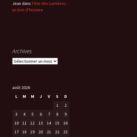
Jean
dans
Fête des Lumières :
un brin d’histoire
Archives
A
r
c
h
i
août 2026
v
L
M
M
J
V
S
D
e
1
2
s
3
4
5
6
7
8
9
10
11
12
13
14
15
16
17
18
19
20
21
22
23