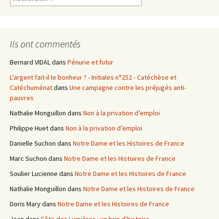
e
c
h
e
Ils ont commentés
r
c
Bernard VIDAL
dans
Pénurie et futur
h
L'argent fait-il le bonheur ? - Initiales n°252 - Catéchèse et
e
Catéchuménat
dans
Une campagne contre les préjugés anti-
r
pauvres
:
Nathalie Monguillon
dans
Non à la privation d’emploi
Philippe Huet
dans
Non à la privation d’emploi
Danielle Suchon
dans
Notre Dame et les Histoires de France
Marc Suchon
dans
Notre Dame et les Histoires de France
Soulier Lucienne
dans
Notre Dame et les Histoires de France
Nathalie Monguillon
dans
Notre Dame et les Histoires de France
Doris Mary
dans
Notre Dame et les Histoires de France
Jean
dans
Fête des Lumières : un brin d’histoire