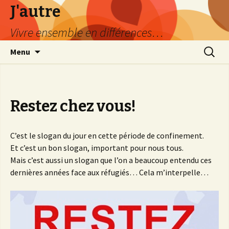
J'autre
Vivre ensemble en différences…
Aller
Recherc
Menu
au
contenu
principal
Restez chez vous!
C’est le slogan du jour en cette période de confinement.
Et c’est un bon slogan, important pour nous tous.
Mais c’est aussi un slogan que l’on a beaucoup entendu ces
dernières années face aux réfugiés… Cela m’interpelle…