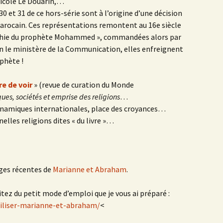
icole Le Douarin,…
0 et 31 de ce hors-série sont à l’origine d’une décision
rocain. Ces représentations remontent au 16e siècle
raphie du prophète Mohammed », commandées alors par
on le ministère de la Communication, elles enfreignent
phète !
e de voir
» (revue de curation du Monde
ques, sociétés et emprise des religions
…
dynamiques internationales, place des croyances…
elles religions dites « du livre »…
ages récentes de
Marianne et Abraham
.
fitez du petit mode d’emploi que je vous ai préparé :
iliser-marianne-et-abraham/
<