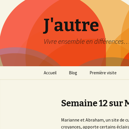
J'autre
Vivre ensemble en différences
Aller
Accueil
Blog
Première visite
au
contenu
Découverte
principal
Mode d’emploi
Semaine 12 sur
Plan du site
Marianne et Abraham, un site de cura
croyances, apporte certains éclair