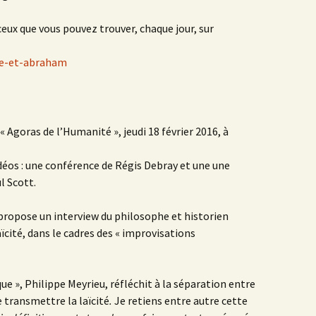
ceux que vous pouvez trouver, chaque jour, sur
ne-et-abraham
x « Agoras de l’Humanité », jeudi 18 février 2016, à
déos : une conférence de Régis Debray et une une
l Scott.
 propose un interview du philosophe et historien
aïcité, dans le cadres des « improvisations
ue », Philippe Meyrieu, réfléchit à la séparation entre
e transmettre la laïcité
.
Je retiens entre autre cette