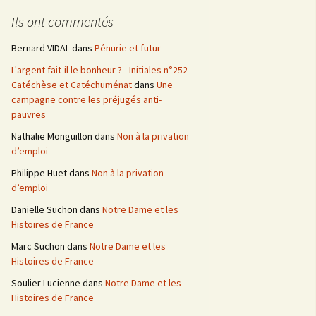
e
Ils ont commentés
r
c
Bernard VIDAL
dans
Pénurie et futur
h
L'argent fait-il le bonheur ? - Initiales n°252 -
e
Catéchèse et Catéchuménat
dans
Une
r
campagne contre les préjugés anti-
pauvres
:
Nathalie Monguillon
dans
Non à la privation
d’emploi
Philippe Huet
dans
Non à la privation
d’emploi
Danielle Suchon
dans
Notre Dame et les
Histoires de France
Marc Suchon
dans
Notre Dame et les
Histoires de France
Soulier Lucienne
dans
Notre Dame et les
Histoires de France