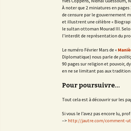
Yves Coppens, Nidhal Guessoum, N
À noter que 2 miniatures en pages 3
de censure par le gouvernement ma
et illustrent une célèbre « Biog
le sultan ottoman Mourad III. Sel
l’interdit de représentation du pro
Le numéro Février Mars de «
Manièr
Diplomatique) nous parle de
politi
90 pages sur religion et pouvoir, 
en ne se limitant pas aux traditionn
Pour poursuivre…
Tout cela est à découvrir sur les p
Si vous le l’avez pas encore lu, pro
–>
http://jautre.com/comment-ut