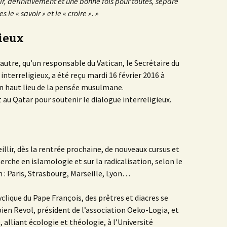
r, définitivement et une bonne fois pour toutes, séparé
e « savoir » et le « croire ». »
gieux
autre, qu’un responsable du Vatican, le Secrétaire du
interreligieux, a été reçu mardi 16 février 2016 à
un haut lieu de la pensée musulmane.
t au Qatar pour soutenir le dialogue interreligieux.
illir, dès la rentrée prochaine, de nouveaux cursus et
rche en islamologie et sur la radicalisation, selon le
n : Paris, Strasbourg, Marseille, Lyon…
cyclique du Pape François, des prêtres et diacres se
bien Revol, président de l’association Oeko-Logia, et
, alliant écologie et théologie, à l’Université