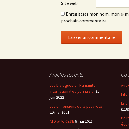
Site web
Enregistrer mon nom, mon e-mai
prochain commentaire.
Articles récents
Cat
Les Dialogues en Humanité,
Autr
international et lyonnais…
21
Info
juin 2022
Laïc
Les dimensions de la pauvreté
(118
20 mai 2021
Poli
ATD et le CESE
6 mai 2021
éco