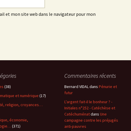
l et mon site web dans le navigateur pour mon
égories
Commentaires récents
es
(38)
Bernard VIDAL
dans
Pénurie et
futur
rmatique et numérique
(17)
L'argent fait-il le bonheur ? -
ité, religion, croyances…
Initiales n°252 - Catéchèse et
)
Catéchuménat
dans
Une
tique, économie,
campagne contre les préjugés
logie…
(371)
anti-pauvres