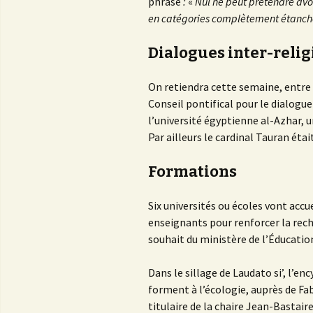
phrase
:
«
Nul ne peut prétendre avoi
en catégories complètement étanches l
Dialogues inter-reli
On retiendra cette semaine, entre 
Conseil pontifical pour le dialogue 
l’université égyptienne al-Azhar, 
Par ailleurs le cardinal Tauran étai
Formations
Six universités ou écoles vont accue
enseignants pour renforcer la reche
souhait du ministère de l’Éducatio
Dans le sillage de Laudato si’, l’en
forment à l’écologie, auprès de Fa
titulaire de la chaire Jean-Bastaire