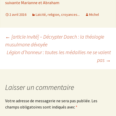
suivante Marianne et Abraham
2 avril 2016
Laïcité, religion, croyances...
Michel
←
[article Invité] – Décrypter Daech : la théologie
musulmane dévoyée
Navigation
Légion d’honneur : toutes les médailles ne se valent
pas
→
des
articles
Laisser un commentaire
Votre adresse de messagerie ne sera pas publiée.
Les
champs obligatoires sont indiqués avec
*