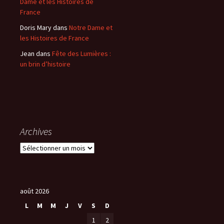
Dame et les Histoires de
France
Doris Mary
dans
Notre Dame et
les Histoires de France
Jean
dans
Fête des Lumières :
un brin d’histoire
Archives
A
r
c
h
i
août 2026
v
L
M
M
J
V
S
D
e
1
2
s