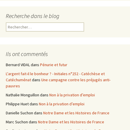
Recherche dans le blog
R
e
c
h
e
Ils ont commentés
r
c
Bernard VIDAL
dans
Pénurie et futur
h
L'argent fait-il le bonheur ? - Initiales n°252 - Catéchèse et
e
Catéchuménat
dans
Une campagne contre les préjugés anti-
r
pauvres
:
Nathalie Monguillon
dans
Non à la privation d’emploi
Philippe Huet
dans
Non à la privation d’emploi
Danielle Suchon
dans
Notre Dame et les Histoires de France
Marc Suchon
dans
Notre Dame et les Histoires de France