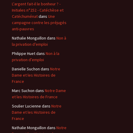
L'argent fait-il le bonheur ? -
Initiales n°252 - Catéchèse et
Catéchuménat
dans
Une
campagne contre les préjugés
anti-pauvres
Nathalie Monguillon
dans
Non à
la privation d’emploi
Philippe Huet
dans
Non à la
privation d’emploi
Danielle Suchon
dans
Notre
Dame et les Histoires de
France
Marc Suchon
dans
Notre Dame
et les Histoires de France
Soulier Lucienne
dans
Notre
Dame et les Histoires de
France
Nathalie Monguillon
dans
Notre