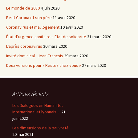
Le monde de 2030
4 juin 2020
Petit Corona et son père
11 avril 2020
Coronavirus et mal logement
10 avril 2020
État d’urgence sanitaire – État de solidarité
31 mars 2020
L’après coronavirus
30 mars 2020
Invité dominical : Jean-François
29 mars 2020
Deux versions pour « Restez chez vous »
27 mars 2020
Articles récents
Les Dialogues en Humanité,
international et lyonnais…
21
juin 2022
Les dimensions de la pauvreté
20 mai 2021