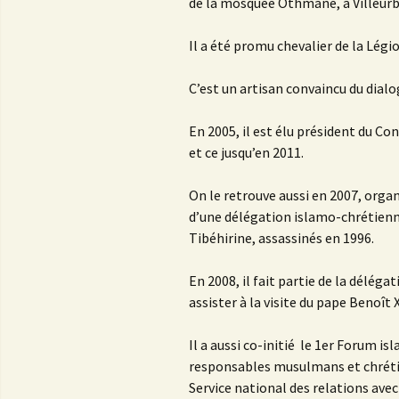
de la mosquée Othmane, à Villeurb
Il a été promu chevalier de la Lég
C’est un artisan convaincu du dialo
En 2005, il est élu président du 
et ce jusqu’en 2011.
On le retrouve aussi en 2007, organ
d’une délégation islamo-chrétien
Tibéhirine, assassinés en 1996.
En 2008, il fait partie de la délég
assister à la visite du pape Benoît X
Il a aussi co-initié le 1er Forum 
responsables musulmans et chrétiens
Service national des relations av