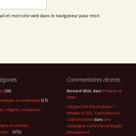
l et mon site web dans le navigateur pour mon
égories
Commentaires récents
es
(38)
Bernard VIDAL
dans
Pénurie et
futur
rmatique et numérique
(17)
L'argent fait-il le bonheur ? -
ité, religion, croyances…
Initiales n°252 - Catéchèse et
)
Catéchuménat
dans
Une
tique, économie,
campagne contre les préjugés
logie…
(371)
anti-pauvres