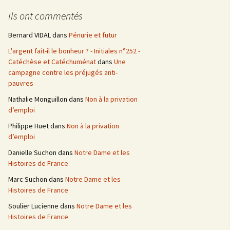
e
Ils ont commentés
r
c
Bernard VIDAL
dans
Pénurie et futur
h
L'argent fait-il le bonheur ? - Initiales n°252 -
e
Catéchèse et Catéchuménat
dans
Une
r
campagne contre les préjugés anti-
pauvres
:
Nathalie Monguillon
dans
Non à la privation
d’emploi
Philippe Huet
dans
Non à la privation
d’emploi
Danielle Suchon
dans
Notre Dame et les
Histoires de France
Marc Suchon
dans
Notre Dame et les
Histoires de France
Soulier Lucienne
dans
Notre Dame et les
Histoires de France