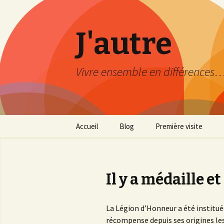
J'autre
Vivre ensemble en différences
Aller
Accueil
Blog
Première visite
au
contenu
Découverte
principal
Mode d’emploi
Il y a médaille e
Plan du site
La Légion d’Honneur a été institu
récompense depuis ses origines les 