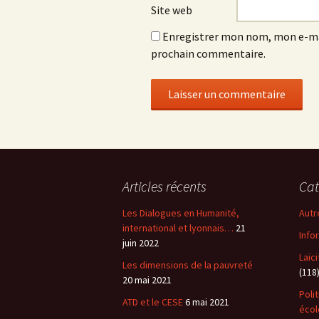
Site web
Enregistrer mon nom, mon e-mai
prochain commentaire.
Articles récents
Cat
Les Dialogues en Humanité,
Autr
international et lyonnais…
21
Info
juin 2022
Laïc
Les dimensions de la pauvreté
(118
20 mai 2021
Poli
ATD et le CESE
6 mai 2021
éco