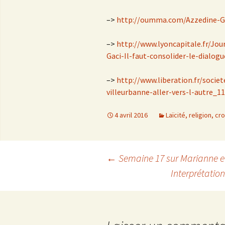
–>
http://oumma.com/Azzedine-G
–>
http://www.lyoncapitale.fr/Jou
Gaci-Il-faut-consolider-le-dialogu
–>
http://www.liberation.fr/soci
villeurbanne-aller-vers-l-autre_1
4 avril 2016
Laïcité, religion, cr
←
Semaine 17 sur Marianne 
Interprétation
Navigation
des