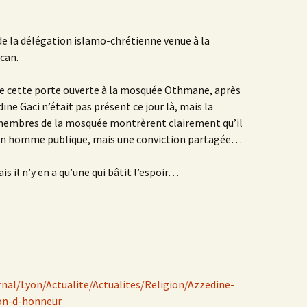
e de la délégation islamo-chrétienne venue à la
can.
e cette porte ouverte à la mosquée Othmane, après
ine Gaci n’était pas présent ce jour là, mais la
membres de la mosquée montrèrent clairement qu’il
d’un homme publique, mais une conviction partagée…
s il n’y en a qu’une qui bâtit l’espoir…
rnal/Lyon/Actualite/Actualites/Religion/Azzedine-
ion-d-honneur