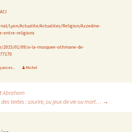
ACI
rnal/Lyon/Actualite/Actualites/Religion/Azzedine-
e-entre-religions
ete/2015/01/09/a-la-mosquee-othmane-de-
177170
oyances...
Michel
et Abraham
 des textes : sourire, ou jeux de vie ou mort…
→