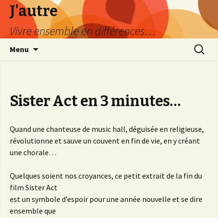
J'autre
Vivre ensemble en différences…
Aller
Recherc
Menu
au
contenu
principal
Sister Act en 3 minutes…
Quand une chanteuse de music hall, déguisée en religieuse,
révolutionne et sauve un couvent en fin de vie, en y créant
une chorale…
Quelques soient nos croyances, ce petit extrait de la fin du
film Sister Act
est un symbole d’espoir pour une année nouvelle et se dire
ensemble que