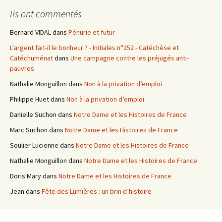
e
Ils ont commentés
r
c
Bernard VIDAL
dans
Pénurie et futur
h
L'argent fait-il le bonheur ? - Initiales n°252 - Catéchèse et
e
Catéchuménat
dans
Une campagne contre les préjugés anti-
r
pauvres
:
Nathalie Monguillon
dans
Non à la privation d’emploi
Philippe Huet
dans
Non à la privation d’emploi
Danielle Suchon
dans
Notre Dame et les Histoires de France
Marc Suchon
dans
Notre Dame et les Histoires de France
Soulier Lucienne
dans
Notre Dame et les Histoires de France
Nathalie Monguillon
dans
Notre Dame et les Histoires de France
Doris Mary
dans
Notre Dame et les Histoires de France
Jean
dans
Fête des Lumières : un brin d’histoire