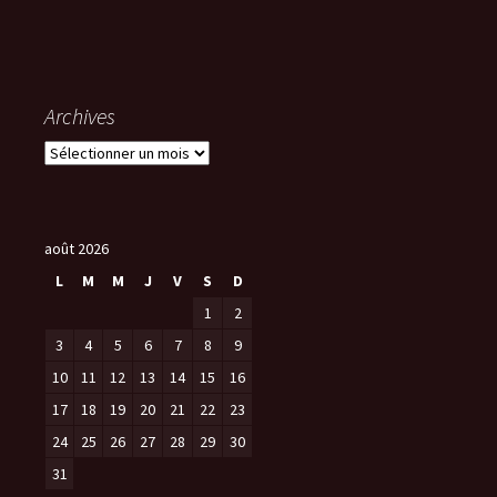
Archives
A
r
c
h
i
août 2026
v
L
M
M
J
V
S
D
e
1
2
s
3
4
5
6
7
8
9
10
11
12
13
14
15
16
17
18
19
20
21
22
23
24
25
26
27
28
29
30
31