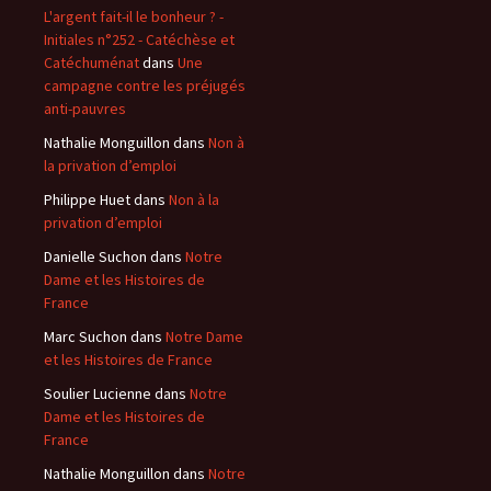
L'argent fait-il le bonheur ? -
Initiales n°252 - Catéchèse et
Catéchuménat
dans
Une
campagne contre les préjugés
anti-pauvres
Nathalie Monguillon
dans
Non à
la privation d’emploi
Philippe Huet
dans
Non à la
privation d’emploi
Danielle Suchon
dans
Notre
Dame et les Histoires de
France
Marc Suchon
dans
Notre Dame
et les Histoires de France
Soulier Lucienne
dans
Notre
Dame et les Histoires de
France
Nathalie Monguillon
dans
Notre