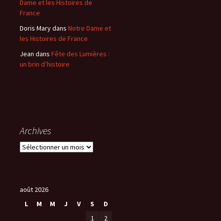
Dame et les Histoires de
France
Doris Mary
dans
Notre Dame et
les Histoires de France
Jean
dans
Fête des Lumières :
un brin d’histoire
Archives
A
r
c
h
i
août 2026
v
L
M
M
J
V
S
D
e
1
2
s