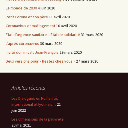
Le monde de 2030
4 juin 2020
Petit Corona et son père
11 avril 2020
Coronavirus et mal logement
10 avril 2020
État d’urgence sanitaire – État de solidarité
31 mars 2020
L’après coronavirus
30 mars 2020
Invité dominical : Jean-François
29 mars 2020
Deux versions pour « Restez chez vous »
27 mars 2020
Articles récents
Les Dialogues en Humanité,
international et lyonnais…
21
juin 2022
Les dimensions de la pauvreté
20 mai 2021