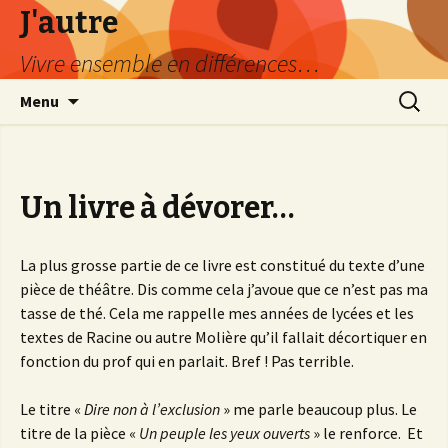
J'autre
Vivre ensemble en différences…
Aller
Recherc
Menu
au
contenu
principal
Un livre à dévorer…
La plus grosse partie de ce livre est constitué du texte d’une
pièce de théâtre. Dis comme cela j’avoue que ce n’est pas ma
tasse de thé. Cela me rappelle mes années de lycées et les
textes de Racine ou autre Molière qu’il fallait décortiquer en
fonction du prof qui en parlait. Bref ! Pas terrible.
Le titre «
Dire non à l’exclusion
» me parle beaucoup plus. Le
titre de la pièce «
Un peuple les yeux ouverts
» le renforce. Et