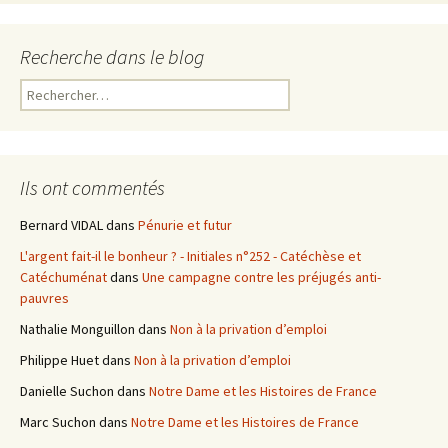
Recherche dans le blog
R
e
c
h
e
Ils ont commentés
r
c
Bernard VIDAL
dans
Pénurie et futur
h
L'argent fait-il le bonheur ? - Initiales n°252 - Catéchèse et
e
Catéchuménat
dans
Une campagne contre les préjugés anti-
r
pauvres
:
Nathalie Monguillon
dans
Non à la privation d’emploi
Philippe Huet
dans
Non à la privation d’emploi
Danielle Suchon
dans
Notre Dame et les Histoires de France
Marc Suchon
dans
Notre Dame et les Histoires de France