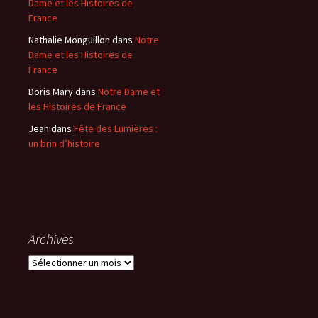
Dame et les Histoires de
France
Nathalie Monguillon
dans
Notre
Dame et les Histoires de
France
Doris Mary
dans
Notre Dame et
les Histoires de France
Jean
dans
Fête des Lumières :
un brin d’histoire
Archives
A
r
c
h