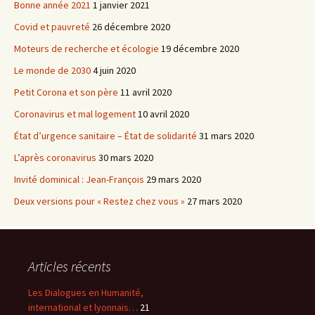
Bonne année 2021
1 janvier 2021
Covid et pauvreté
26 décembre 2020
Moteurs de recherche et écologie
19 décembre 2020
Le monde de 2030
4 juin 2020
Petit Corona et son père
11 avril 2020
Coronavirus et mal logement
10 avril 2020
État d’urgence sanitaire – État de solidarité
31 mars 2020
L’après coronavirus
30 mars 2020
Invité dominical : Jean-François
29 mars 2020
Deux versions pour « Restez chez vous »
27 mars 2020
Articles récents
Les Dialogues en Humanité,
international et lyonnais…
21