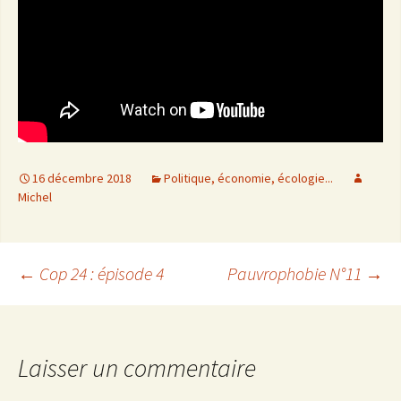
16 décembre 2018
Politique, économie, écologie...
Michel
←
Cop 24 : épisode 4
Pauvrophobie N°11
→
Navigation
des
Laisser un commentaire