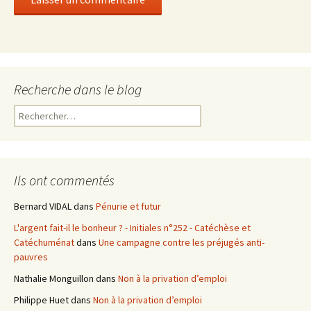
Recherche dans le blog
R
e
c
h
e
Ils ont commentés
r
c
Bernard VIDAL
dans
Pénurie et futur
h
L'argent fait-il le bonheur ? - Initiales n°252 - Catéchèse et
e
Catéchuménat
dans
Une campagne contre les préjugés anti-
r
pauvres
:
Nathalie Monguillon
dans
Non à la privation d’emploi
Philippe Huet
dans
Non à la privation d’emploi