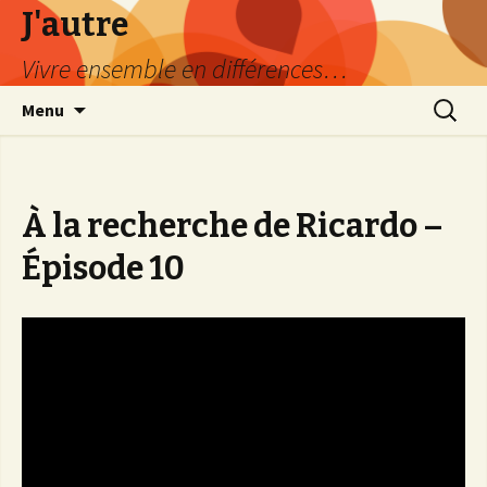
J'autre
Vivre ensemble en différences…
Aller
Recherc
Menu
au
contenu
principal
À la recherche de Ricardo –
Épisode 10