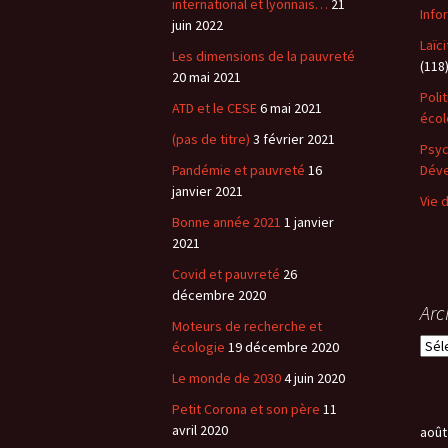
international et lyonnais…
21
Info
juin 2022
Laïc
Les dimensions de la pauvreté
(118
20 mai 2021
Poli
ATD et le CESE
6 mai 2021
éco
(pas de titre)
3 février 2021
Psyc
Pandémie et pauvreté
16
Dév
janvier 2021
Vie 
Bonne année 2021
1 janvier
2021
Covid et pauvreté
26
décembre 2020
Arc
Moteurs de recherche et
A
écologie
19 décembre 2020
r
Le monde de 2030
4 juin 2020
c
h
Petit Corona et son père
11
i
avril 2020
août