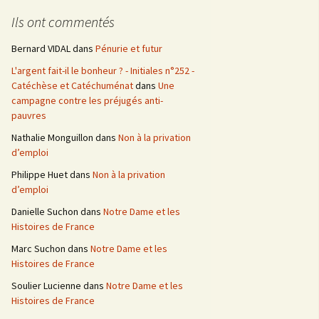
e
Ils ont commentés
r
c
Bernard VIDAL
dans
Pénurie et futur
h
L'argent fait-il le bonheur ? - Initiales n°252 -
e
Catéchèse et Catéchuménat
dans
Une
r
campagne contre les préjugés anti-
pauvres
:
Nathalie Monguillon
dans
Non à la privation
d’emploi
Philippe Huet
dans
Non à la privation
d’emploi
Danielle Suchon
dans
Notre Dame et les
Histoires de France
Marc Suchon
dans
Notre Dame et les
Histoires de France
Soulier Lucienne
dans
Notre Dame et les
Histoires de France