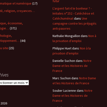
futur
rmatique et numérique
(17)
L'argent fait-il le bonheur ? -
ité, religion, croyances…
Initiales n°252 - Catéchèse et
)
Catéchuménat
dans
Une
tique, économie,
campagne contre les préjugés
logie…
(371)
anti-pauvres
hologie,
Nathalie Monguillon
dans
Non à
eloppement…
(44)
la privation d’emploi
du site
(25)
Philippe Huet
dans
Non à la
privation d’emploi
Danielle Suchon
dans
Notre
Dame et les Histoires de
France
hives
Marc Suchon
dans
Notre Dame
et les Histoires de France
Soulier Lucienne
dans
Notre
Dame et les Histoires de
France
 2026