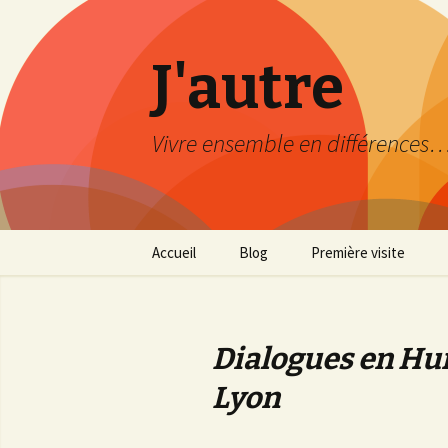
J'autre
Vivre ensemble en différences
Aller
Accueil
Blog
Première visite
au
contenu
Découverte
principal
Mode d’emploi
Dialogues en Human
Plan du site
Lyon