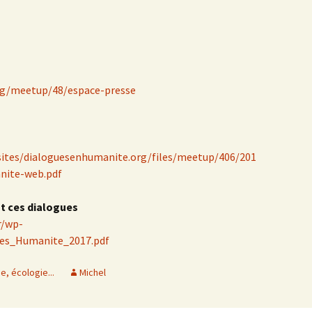
rg/meetup/48/espace-presse
sites/dialoguesenhumanite.org/files/meetup/406/201
nite-web.pdf
t ces dialogues
r/wp-
ues_Humanite_2017.pdf
e, écologie...
Michel