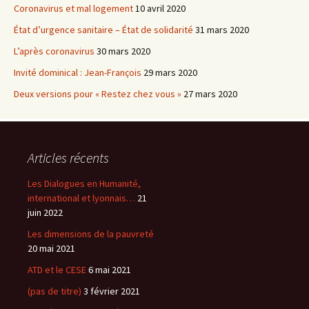
Coronavirus et mal logement
10 avril 2020
État d’urgence sanitaire – État de solidarité
31 mars 2020
L’après coronavirus
30 mars 2020
Invité dominical : Jean-François
29 mars 2020
Deux versions pour « Restez chez vous »
27 mars 2020
Articles récents
Les Dialogues en Humanité,
international et lyonnais…
21
juin 2022
Les dimensions de la pauvreté
20 mai 2021
ATD et le CESE
6 mai 2021
(pas de titre)
3 février 2021