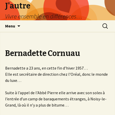
J'autre
Vivre ensemble en différences…
Aller
Recherc
Menu
au
contenu
principal
Bernadette Cornuau
Bernadette a 23 ans, en cette fin d’hiver 1957…
Elle est secrétaire de direction chez l’Oréal, donc le monde
du luxe…
Suite à l’appel de l’Abbé Pierre elle arrive avec son solex à
l’entrée d’un camp de baraquements étranges, à Noisy-le-
Grand, là où il n’y a plus de bitume…