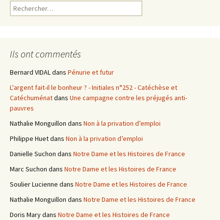
R
e
c
h
e
Ils ont commentés
r
c
Bernard VIDAL
dans
Pénurie et futur
h
L'argent fait-il le bonheur ? - Initiales n°252 - Catéchèse et
e
Catéchuménat
dans
Une campagne contre les préjugés anti-
r
pauvres
:
Nathalie Monguillon
dans
Non à la privation d’emploi
Philippe Huet
dans
Non à la privation d’emploi
Danielle Suchon
dans
Notre Dame et les Histoires de France
Marc Suchon
dans
Notre Dame et les Histoires de France
Soulier Lucienne
dans
Notre Dame et les Histoires de France
Nathalie Monguillon
dans
Notre Dame et les Histoires de France
Doris Mary
dans
Notre Dame et les Histoires de France