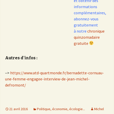
et obtenir des
informations
complémentaires,
abonnez-vous
gratuitement
à notre
chronique
quinzomadaire
gratuite
Autres d’infos :
–>
https://www.atd-quartmonde.fr/bernadette-cornuau-
une-femme-engagee-interview-de-jean-michel-
defromont/
21 avril 2016
Politique, économie, écologie...
Michel