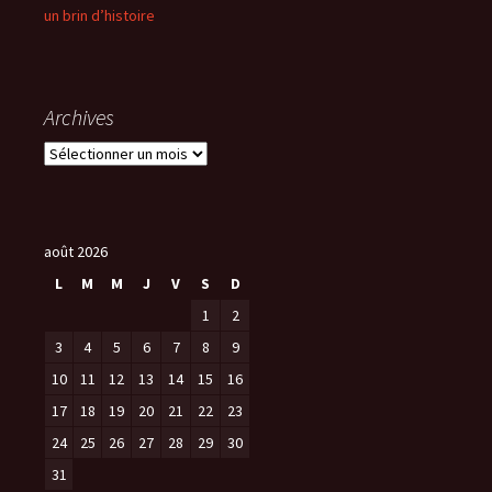
un brin d’histoire
Archives
A
r
c
h
i
août 2026
v
L
M
M
J
V
S
D
e
s
1
2
3
4
5
6
7
8
9
10
11
12
13
14
15
16
17
18
19
20
21
22
23
24
25
26
27
28
29
30
31