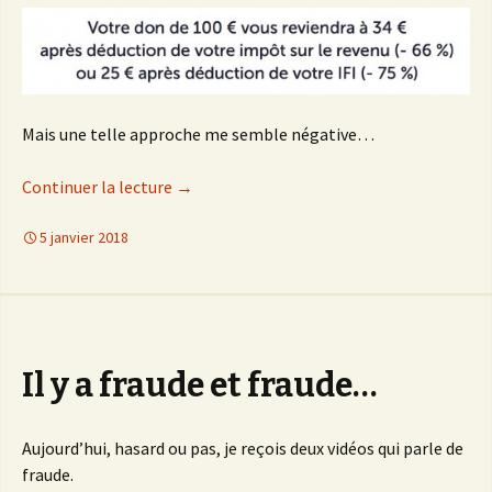
Mais une telle approche me semble négative…
Continuer la lecture
de
→
Fiscalité des dons et évasion fiscale
5 janvier 2018
Il y a fraude et fraude…
Aujourd’hui, hasard ou pas, je reçois deux vidéos qui parle de
fraude.