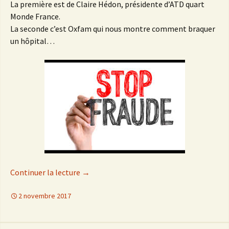
La première est de Claire Hédon, présidente d’ATD quart
Monde France.
La seconde c’est Oxfam qui nous montre comment braquer
un hôpital…
Continuer la lecture
de
→
Silence, on braque un hôpital
2 novembre 2017