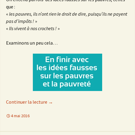
que :
«
les pauvres, ils n’ont rien le droit de dire, puisqu’ils ne payent
pas d’impôts !
»
«
Ils vivent à nos crochets !
»
Examinons un peu cela…
Continuer la lecture
de
→
Idées fausses sur les pauvres et la pauvre
4 mai 2016