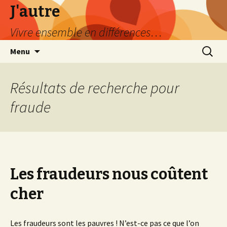
J'autre
Vivre ensemble en différences…
Aller
Recherc
Menu
au
contenu
principal
Résultats de recherche pour
fraude
Les fraudeurs nous coûtent
cher
Les fraudeurs sont les pauvres ! N’est-ce pas ce que l’on