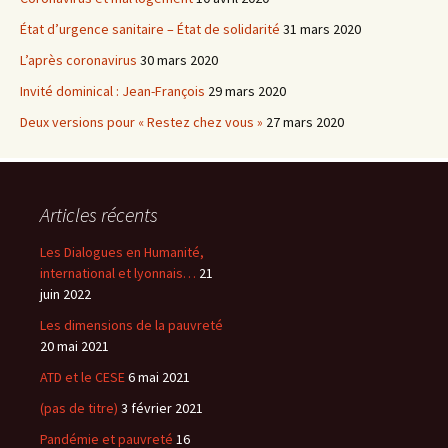
État d’urgence sanitaire – État de solidarité
31 mars 2020
L’après coronavirus
30 mars 2020
Invité dominical : Jean-François
29 mars 2020
Deux versions pour « Restez chez vous »
27 mars 2020
Articles récents
Les Dialogues en Humanité,
international et lyonnais…
21
juin 2022
Les dimensions de la pauvreté
20 mai 2021
ATD et le CESE
6 mai 2021
(pas de titre)
3 février 2021
Pandémie et pauvreté
16