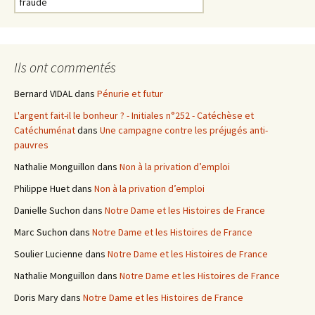
e
c
h
e
Ils ont commentés
r
c
Bernard VIDAL
dans
Pénurie et futur
h
L'argent fait-il le bonheur ? - Initiales n°252 - Catéchèse et
e
Catéchuménat
dans
Une campagne contre les préjugés anti-
r
pauvres
:
Nathalie Monguillon
dans
Non à la privation d’emploi
Philippe Huet
dans
Non à la privation d’emploi
Danielle Suchon
dans
Notre Dame et les Histoires de France
Marc Suchon
dans
Notre Dame et les Histoires de France
Soulier Lucienne
dans
Notre Dame et les Histoires de France
Nathalie Monguillon
dans
Notre Dame et les Histoires de France
Doris Mary
dans
Notre Dame et les Histoires de France