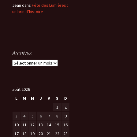
Jean
dans
Fête des Lumières :
un brin d’histoire
Archives
A
r
c
h
i
août 2026
v
L
M
M
J
V
S
D
e
1
2
s
3
4
5
6
7
8
9
10
11
12
13
14
15
16
17
18
19
20
21
22
23