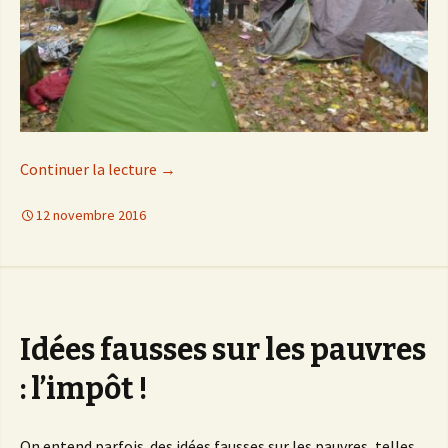
Continuer la lecture
de
→
Étrange monde que le mien
12 novembre 2016
Idées fausses sur les pauvres
: l’impôt !
On entend parfois des idées fausses sur les pauvres, telles