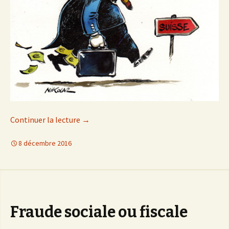
Continuer la lecture
de
→
Fraudes et fraudeurs, de qui nous parlent 
8 décembre 2016
Fraude sociale ou fiscale