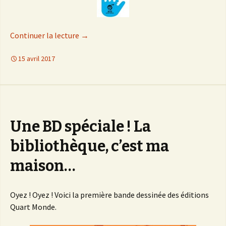
Continuer la lecture
de
→
Chronique « stop pauvreté »
15 avril 2017
Une BD spéciale ! La
bibliothèque, c’est ma
maison…
Oyez ! Oyez ! Voici la première bande dessinée des éditions
Quart Monde.