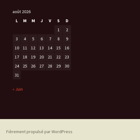
h
i
août 2026
v
L
M
M
J
V
S
D
e
1
2
s
3
4
5
6
7
8
9
10
11
12
13
14
15
16
17
18
19
20
21
22
23
24
25
26
27
28
29
30
31
« Juin
Fièrement propulsé par WordPress