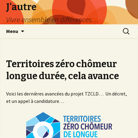
J'autre
Vivre ensemble en différences…
Aller
Recherc
Menu
au
contenu
principal
Territoires zéro chômeur
longue durée, cela avance
Voici les dernières avancées du projet TZCLD… Un décret,
et un appel à candidature…