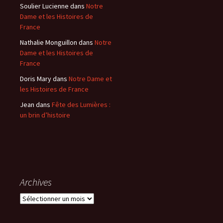
Soulier Lucienne
dans
Notre
Dame et les Histoires de
France
Nathalie Monguillon
dans
Notre
Dame et les Histoires de
France
Doris Mary
dans
Notre Dame et
les Histoires de France
Jean
dans
Fête des Lumières :
un brin d’histoire
Archives
A
r
c