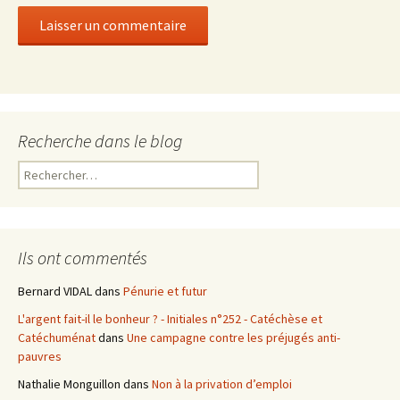
Recherche dans le blog
R
e
c
h
e
Ils ont commentés
r
c
Bernard VIDAL
dans
Pénurie et futur
h
L'argent fait-il le bonheur ? - Initiales n°252 - Catéchèse et
e
Catéchuménat
dans
Une campagne contre les préjugés anti-
r
pauvres
:
Nathalie Monguillon
dans
Non à la privation d’emploi