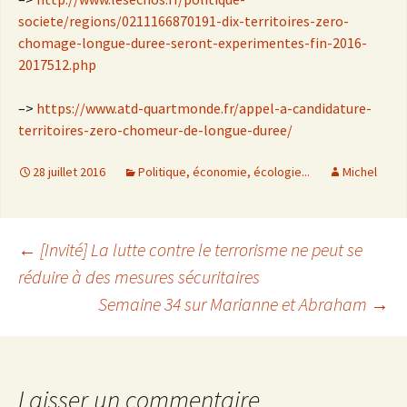
societe/regions/0211166870191-dix-territoires-zero-
chomage-longue-duree-seront-experimentes-fin-2016-
2017512.php
–>
https://www.atd-quartmonde.fr/appel-a-candidature-
territoires-zero-chomeur-de-longue-duree/
28 juillet 2016
Politique, économie, écologie...
Michel
←
[Invité] La lutte contre le terrorisme ne peut se
réduire à des mesures sécuritaires
Navigation
Semaine 34 sur Marianne et Abraham
→
des
Laisser un commentaire