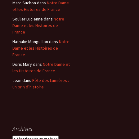
Marc Suchon
dans
Notre Dame
et les Histoires de France
Soulier Lucienne
dans
Notre
Dame et les Histoires de
France
Nathalie Monguillon
dans
Notre
Dame et les Histoires de
France
Doris Mary
dans
Notre Dame et
les Histoires de France
Jean
dans
Fête des Lumières :
un brin d’histoire
Archives
A