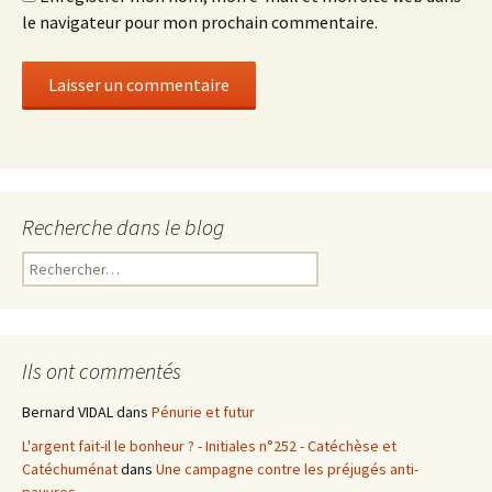
le navigateur pour mon prochain commentaire.
Recherche dans le blog
R
e
c
h
e
Ils ont commentés
r
c
Bernard VIDAL
dans
Pénurie et futur
h
L'argent fait-il le bonheur ? - Initiales n°252 - Catéchèse et
e
Catéchuménat
dans
Une campagne contre les préjugés anti-
r