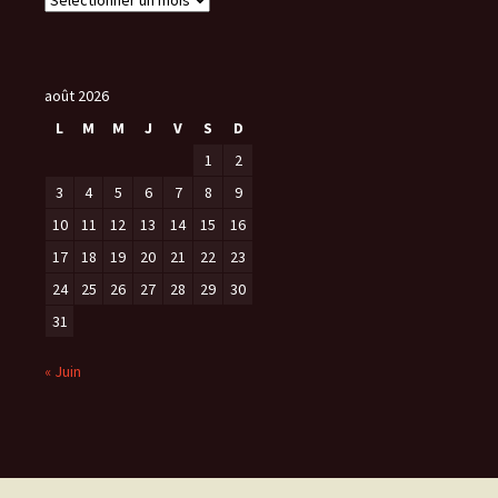
r
c
h
i
août 2026
v
L
M
M
J
V
S
D
e
1
2
s
3
4
5
6
7
8
9
10
11
12
13
14
15
16
17
18
19
20
21
22
23
24
25
26
27
28
29
30
31
« Juin