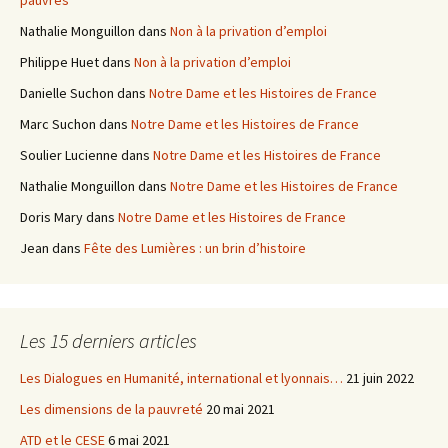
pauvres
:
Nathalie Monguillon
dans
Non à la privation d’emploi
Philippe Huet
dans
Non à la privation d’emploi
Danielle Suchon
dans
Notre Dame et les Histoires de France
Marc Suchon
dans
Notre Dame et les Histoires de France
Soulier Lucienne
dans
Notre Dame et les Histoires de France
Nathalie Monguillon
dans
Notre Dame et les Histoires de France
Doris Mary
dans
Notre Dame et les Histoires de France
Jean
dans
Fête des Lumières : un brin d’histoire
Les 15 derniers articles
Les Dialogues en Humanité, international et lyonnais…
21 juin 2022
Les dimensions de la pauvreté
20 mai 2021
ATD et le CESE
6 mai 2021