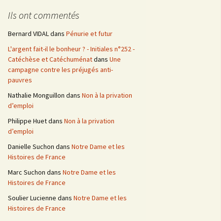
e
Ils ont commentés
r
c
Bernard VIDAL
dans
Pénurie et futur
h
L'argent fait-il le bonheur ? - Initiales n°252 -
e
Catéchèse et Catéchuménat
dans
Une
r
campagne contre les préjugés anti-
pauvres
:
Nathalie Monguillon
dans
Non à la privation
d’emploi
Philippe Huet
dans
Non à la privation
d’emploi
Danielle Suchon
dans
Notre Dame et les
Histoires de France
Marc Suchon
dans
Notre Dame et les
Histoires de France
Soulier Lucienne
dans
Notre Dame et les
Histoires de France