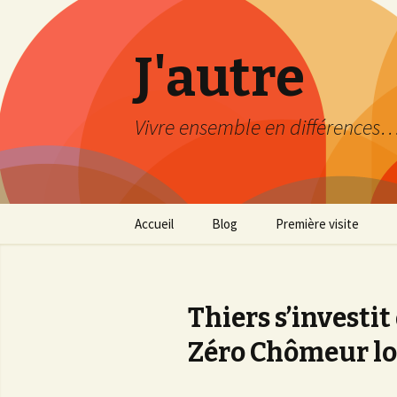
J'autre
Vivre ensemble en différences
Aller
Accueil
Blog
Première visite
au
contenu
Découverte
principal
Mode d’emploi
Thiers s’investit
Plan du site
Zéro Chômeur l