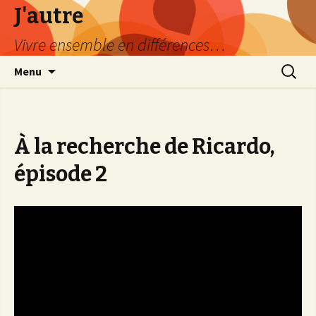
J'autre
Vivre ensemble en différences…
Aller
Recherc
Menu
au
contenu
principal
À la recherche de Ricardo,
épisode 2