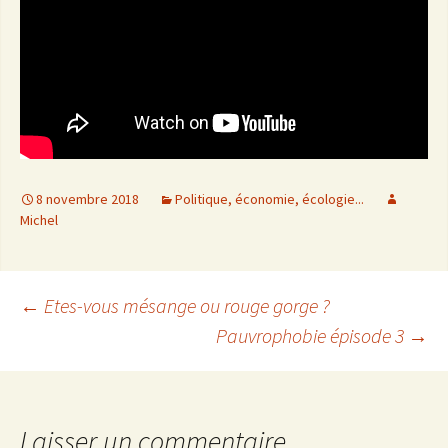
8 novembre 2018
Politique, économie, écologie...
Michel
←
Etes-vous mésange ou rouge gorge ?
Pauvrophobie épisode 3
→
Navigation
des
Laisser un commentaire