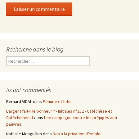
Recherche dans le blog
R
e
c
h
e
Ils ont commentés
r
c
Bernard VIDAL
dans
Pénurie et futur
h
L'argent fait-il le bonheur ? - Initiales n°252 - Catéchèse et
e
Catéchuménat
dans
Une campagne contre les préjugés anti-
r
pauvres
:
Nathalie Monguillon
dans
Non à la privation d’emploi