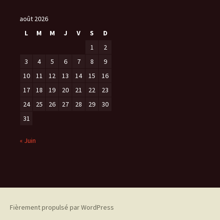
h
i
août 2026
v
L
M
M
J
V
S
D
e
1
2
s
3
4
5
6
7
8
9
10
11
12
13
14
15
16
17
18
19
20
21
22
23
24
25
26
27
28
29
30
31
« Juin
Fièrement propulsé par WordPress