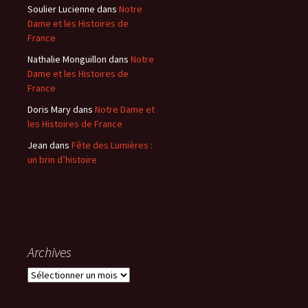
Soulier Lucienne
dans
Notre
Dame et les Histoires de
France
Nathalie Monguillon
dans
Notre
Dame et les Histoires de
France
Doris Mary
dans
Notre Dame et
les Histoires de France
Jean
dans
Fête des Lumières :
un brin d’histoire
Archives
A
r
c