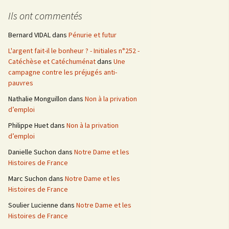
e
Ils ont commentés
r
c
Bernard VIDAL
dans
Pénurie et futur
h
L'argent fait-il le bonheur ? - Initiales n°252 -
e
Catéchèse et Catéchuménat
dans
Une
r
campagne contre les préjugés anti-
pauvres
:
Nathalie Monguillon
dans
Non à la privation
d’emploi
Philippe Huet
dans
Non à la privation
d’emploi
Danielle Suchon
dans
Notre Dame et les
Histoires de France
Marc Suchon
dans
Notre Dame et les
Histoires de France
Soulier Lucienne
dans
Notre Dame et les
Histoires de France