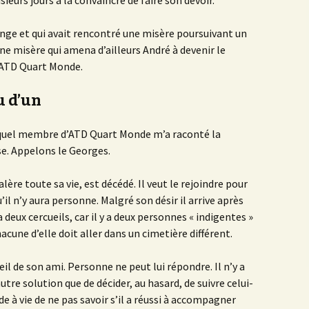
sieurs jours à la convaincre de faire son devoir.
nge et qui avait rencontré une misère poursuivant un
e misère qui amena d’ailleurs André à devenir le
ATD Quart Monde.
u d’un
quel membre d’ATD Quart Monde m’a raconté la
se. Appelons le Georges.
ère toute sa vie, est décédé. Il veut le rejoindre pour
’il n’y aura personne. Malgré son désir il arrive après
y a deux cercueils, car il y a deux personnes « indigentes »
ne d’elle doit aller dans un cimetière différent.
l de son ami. Personne ne peut lui répondre. Il n’y a
utre solution que de décider, au hasard, de suivre celui-
ude à vie de ne pas savoir s’il a réussi à accompagner