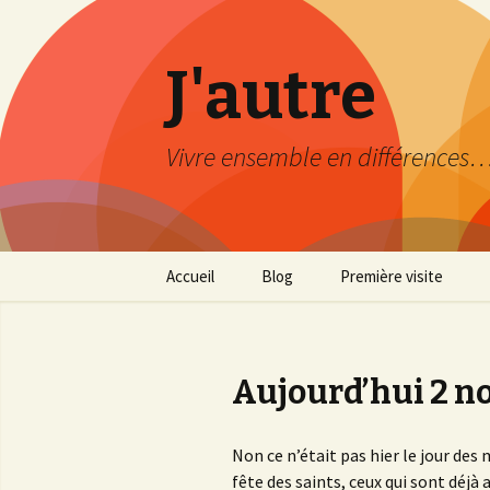
J'autre
Vivre ensemble en différences
Aller
Accueil
Blog
Première visite
au
contenu
Découverte
principal
Mode d’emploi
Aujourd’hui 2 no
Plan du site
Non ce n’était pas hier le jour des
fête des saints, ceux qui sont déjà 