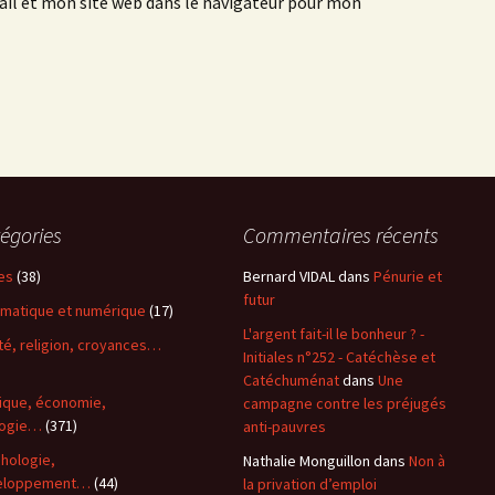
l et mon site web dans le navigateur pour mon
égories
Commentaires récents
es
(38)
Bernard VIDAL
dans
Pénurie et
futur
rmatique et numérique
(17)
L'argent fait-il le bonheur ? -
ité, religion, croyances…
Initiales n°252 - Catéchèse et
)
Catéchuménat
dans
Une
tique, économie,
campagne contre les préjugés
logie…
(371)
anti-pauvres
hologie,
Nathalie Monguillon
dans
Non à
eloppement…
(44)
la privation d’emploi