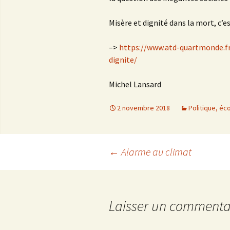
Misère et dignité dans la mort, c’est
–>
https://www.atd-quartmonde.fr
dignite/
Michel Lansard
2 novembre 2018
Politique, éc
←
Alarme au climat
Navigation
des
Laisser un commenta