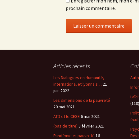
Enregistrer mon nom, mon e-mai
prochain commentaire.
Articles récents
Cat
Les Dialogues en Humanité,
Autr
international et lyonnais…
21
Info
juin 2022
Laïc
Les dimensions de la pauvreté
(118
20 mai 2021
Poli
ATD et le CESE
6 mai 2021
éco
(pas de titre)
3 février 2021
Psyc
Pandémie et pauvreté
16
Dév