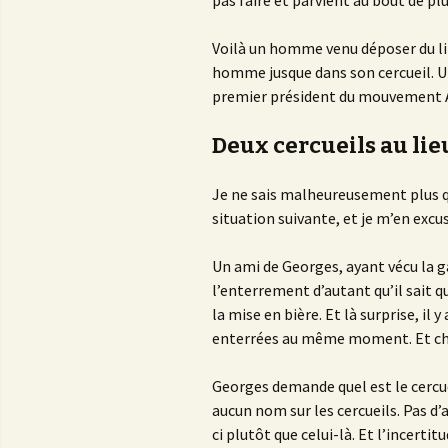
pas faire et parvient au bout de plu
Voilà un homme venu déposer du li
homme jusque dans son cercueil. Un
premier président du mouvement 
Deux cercueils au lie
Je ne sais malheureusement plus 
situation suivante, et je m’en excu
Un ami de Georges, ayant vécu la gal
l’enterrement d’autant qu’il sait qu
la mise en bière. Et là surprise, il 
enterrées au même moment. Et chacu
Georges demande quel est le cercuei
aucun nom sur les cercueils. Pas d’a
ci plutôt que celui-là. Et l’incertit