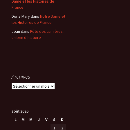
Dame et les Histoires de
France
Doris Mary
dans
Notre Dame et
les Histoires de France
Jean
dans
Fête des Lumières :
un brin d’histoire
Archives
A
r
c
h
i
août 2026
v
L
M
M
J
V
S
D
e
1
2
s