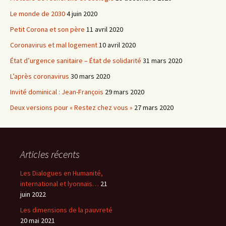
Le monde de 2030
4 juin 2020
Petit Corona et son père
11 avril 2020
Coronavirus et mal logement
10 avril 2020
État d’urgence sanitaire – État de solidarité
31 mars 2020
L’après coronavirus
30 mars 2020
Invité dominical : Jean-François
29 mars 2020
Deux versions pour « Restez chez vous »
27 mars 2020
Articles récents
Les Dialogues en Humanité,
international et lyonnais…
21
juin 2022
Les dimensions de la pauvreté
20 mai 2021