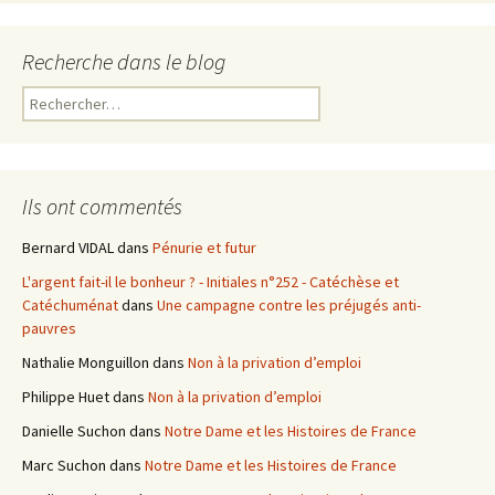
Recherche dans le blog
R
e
c
h
e
Ils ont commentés
r
c
Bernard VIDAL
dans
Pénurie et futur
h
L'argent fait-il le bonheur ? - Initiales n°252 - Catéchèse et
e
Catéchuménat
dans
Une campagne contre les préjugés anti-
r
pauvres
:
Nathalie Monguillon
dans
Non à la privation d’emploi
Philippe Huet
dans
Non à la privation d’emploi
Danielle Suchon
dans
Notre Dame et les Histoires de France
Marc Suchon
dans
Notre Dame et les Histoires de France