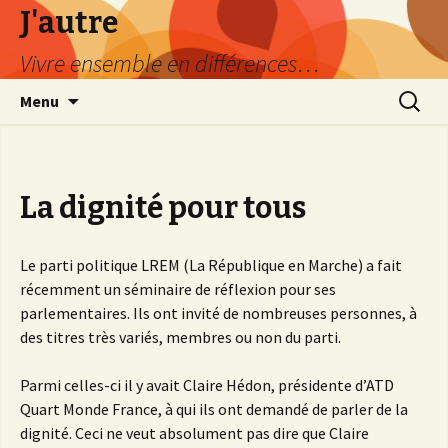
J'autre
Vivre ensemble en différences…
Aller
Recherc
Menu
au
contenu
principal
La dignité pour tous
Le parti politique LREM (La République en Marche) a fait
récemment un séminaire de réflexion pour ses
parlementaires. Ils ont invité de nombreuses personnes, à
des titres très variés, membres ou non du parti.
Parmi celles-ci il y avait Claire Hédon, présidente d’ATD
Quart Monde France, à qui ils ont demandé de parler de la
dignité. Ceci ne veut absolument pas dire que Claire