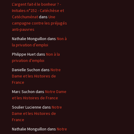
L'argent fait-il le bonheur ? -
Initiales n°252 - Catéchèse et
Catéchuménat
dans
Une
campagne contre les préjugés
anti-pauvres
Nathalie Monguillon
dans
Non à
la privation d’emploi
Philippe Huet
dans
Non à la
privation d’emploi
Danielle Suchon
dans
Notre
Dame et les Histoires de
France
Marc Suchon
dans
Notre Dame
et les Histoires de France
Soulier Lucienne
dans
Notre
Dame et les Histoires de
France
Nathalie Monguillon
dans
Notre