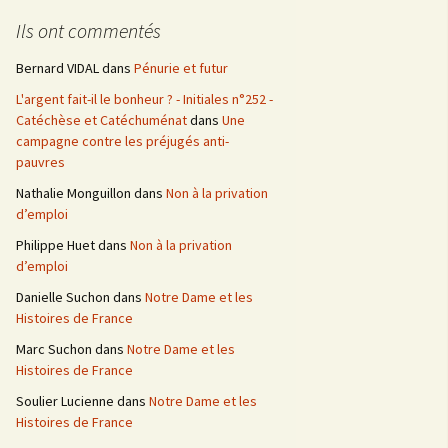
e
Ils ont commentés
r
c
Bernard VIDAL
dans
Pénurie et futur
h
L'argent fait-il le bonheur ? - Initiales n°252 -
e
Catéchèse et Catéchuménat
dans
Une
r
campagne contre les préjugés anti-
pauvres
:
Nathalie Monguillon
dans
Non à la privation
d’emploi
Philippe Huet
dans
Non à la privation
d’emploi
Danielle Suchon
dans
Notre Dame et les
Histoires de France
Marc Suchon
dans
Notre Dame et les
Histoires de France
Soulier Lucienne
dans
Notre Dame et les
Histoires de France