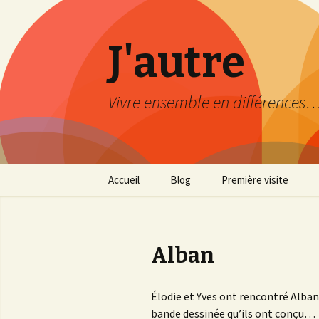
J'autre
Vivre ensemble en différences
Aller
Accueil
Blog
Première visite
au
contenu
Découverte
principal
Mode d’emploi
Alban
Plan du site
Élodie et Yves ont rencontré Alban
bande dessinée qu’ils ont conçu…