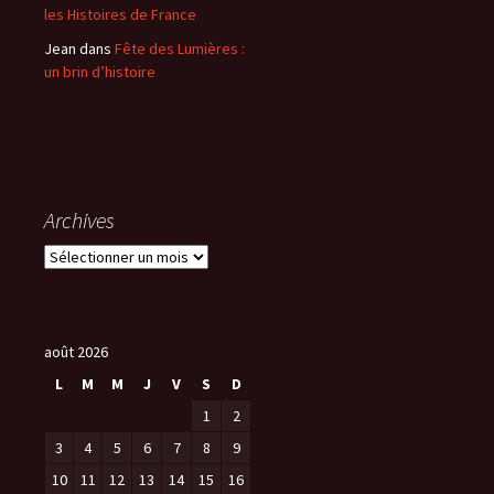
les Histoires de France
Jean
dans
Fête des Lumières :
un brin d’histoire
Archives
A
r
c
h
i
août 2026
v
L
M
M
J
V
S
D
e
1
2
s
3
4
5
6
7
8
9
10
11
12
13
14
15
16