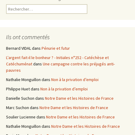
R
e
c
h
e
Ils ont commentés
r
c
Bernard VIDAL
dans
Pénurie et futur
h
L'argent fait-il le bonheur ? - Initiales n°252 - Catéchèse et
e
Catéchuménat
dans
Une campagne contre les préjugés anti-
r
pauvres
:
Nathalie Monguillon
dans
Non à la privation d’emploi
Philippe Huet
dans
Non à la privation d’emploi
Danielle Suchon
dans
Notre Dame et les Histoires de France
Marc Suchon
dans
Notre Dame et les Histoires de France
Soulier Lucienne
dans
Notre Dame et les Histoires de France
Nathalie Monguillon
dans
Notre Dame et les Histoires de France