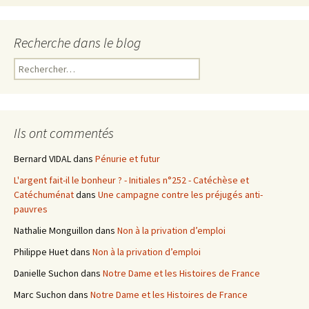
Recherche dans le blog
R
e
c
h
e
Ils ont commentés
r
c
Bernard VIDAL
dans
Pénurie et futur
h
L'argent fait-il le bonheur ? - Initiales n°252 - Catéchèse et
e
Catéchuménat
dans
Une campagne contre les préjugés anti-
r
pauvres
:
Nathalie Monguillon
dans
Non à la privation d’emploi
Philippe Huet
dans
Non à la privation d’emploi
Danielle Suchon
dans
Notre Dame et les Histoires de France
Marc Suchon
dans
Notre Dame et les Histoires de France