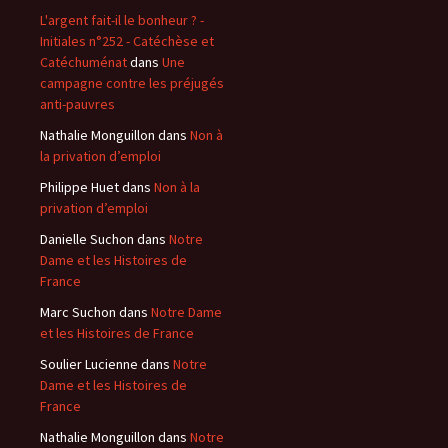
L'argent fait-il le bonheur ? -
Initiales n°252 - Catéchèse et
Catéchuménat
dans
Une
campagne contre les préjugés
anti-pauvres
Nathalie Monguillon
dans
Non à
la privation d’emploi
Philippe Huet
dans
Non à la
privation d’emploi
Danielle Suchon
dans
Notre
Dame et les Histoires de
France
Marc Suchon
dans
Notre Dame
et les Histoires de France
Soulier Lucienne
dans
Notre
Dame et les Histoires de
France
Nathalie Monguillon
dans
Notre