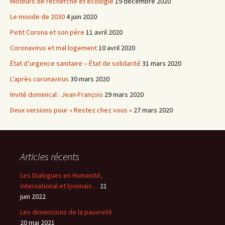
Moteurs de recherche et écologie
19 décembre 2020
Le monde de 2030
4 juin 2020
Petit Corona et son père
11 avril 2020
Coronavirus et mal logement
10 avril 2020
État d’urgence sanitaire – État de solidarité
31 mars 2020
L’après coronavirus
30 mars 2020
Invité dominical : Jean-François
29 mars 2020
Deux versions pour « Restez chez vous »
27 mars 2020
Articles récents
Les Dialogues en Humanité,
international et lyonnais…
21
juin 2022
Les dimensions de la pauvreté
20 mai 2021