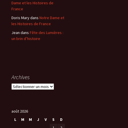
Dame et les Histoires de
France
Doris Mary
dans
Notre Dame et
les Histoires de France
Jean
dans
Fête des Lumières :
un brin d’histoire
Archives
A
r
c
h
i
août 2026
v
L
M
M
J
V
S
D
e
1
2