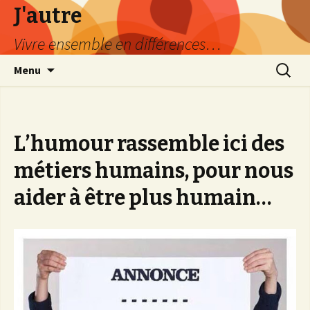
J'autre
Vivre ensemble en différences…
Aller
Recherc
Menu
au
contenu
principal
L’humour rassemble ici des
métiers humains, pour nous
aider à être plus humain…